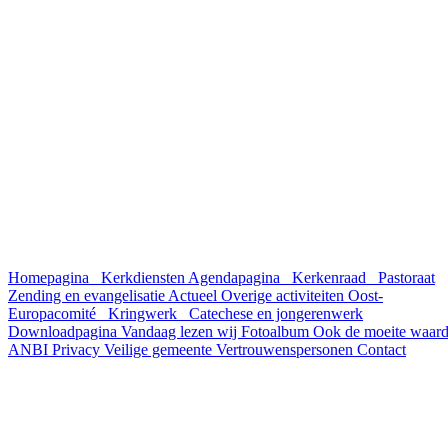
Homepagina
Kerkdiensten
Agendapagina
Kerkenraad
Pastoraat
Zending en evangelisatie
Actueel
Overige activiteiten
Oost-
Europacomité
Kringwerk
Catechese en jongerenwerk
Downloadpagina
Vandaag lezen wij
Fotoalbum
Ook de moeite waar
ANBI
Privacy
Veilige gemeente
Vertrouwenspersonen
Contact