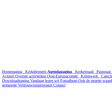
Homepagina
Kerkdiensten
Agendapagina
Kerkenraad
Pastoraat
Actueel
Overige activiteiten
Oost-Europacomité
Kringwerk
Catech
Downloadpagina
Vandaag lezen wij
Fotoalbum
Ook de moeite waar
gemeente
Vertrouwenspersonen
Contact