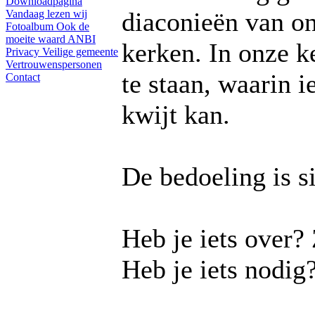
Downloadpagina
diaconieën van on
Vandaag lezen wij
Fotoalbum
Ook de
moeite waard
ANBI
kerken. In onze k
Privacy
Veilige gemeente
Vertrouwenspersonen
te staan, waarin i
Contact
kwijt kan.
De bedoeling is s
Heb je iets over? 
Heb je iets nodig