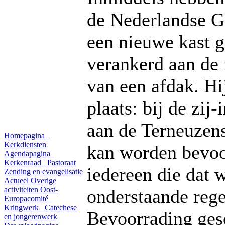
de Nederlandse G
een nieuwe kast g
verankerd aan de
van een afdak. Hi
plaats: bij de zij
aan de Terneuzens
Homepagina
Kerkdiensten
kan worden bevoo
Agendapagina
Kerkenraad
Pastoraat
iedereen die dat w
Zending en evangelisatie
Actueel
Overige
activiteiten
Oost-
onderstaande rege
Europacomité
Kringwerk
Catechese
Bevoorrading ges
en jongerenwerk