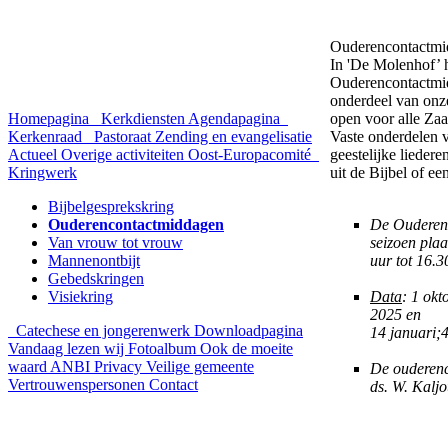
Ouderencontactmi
In 'De Molenhof’ 
Ouderencontactmid
onderdeel van onze
Homepagina
Kerkdiensten
Agendapagina
open voor alle Za
Kerkenraad
Pastoraat
Zending en evangelisatie
Vaste onderdelen 
Actueel
Overige activiteiten
Oost-Europacomité
geestelijke lieder
Kringwerk
uit de Bijbel of e
Bijbelgesprekskring
Ouderencontactmiddagen
De Ouderen
Van vrouw tot vrouw
seizoen pla
Mannenontbijt
uur tot 16.30
Gebedskringen
Visiekring
Data
: 1 ok
2025 en
Catechese en jongerenwerk
Downloadpagina
14 januari;4
Vandaag lezen wij
Fotoalbum
Ook de moeite
waard
ANBI
Privacy
Veilige gemeente
De ouderenc
Vertrouwenspersonen
Contact
ds. W. Kalj