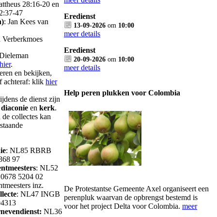
attheus 28:16-20 en
2:37-47
Eredienst
n)
: Jan Kees van
13-09-2026
om
10:00
meer details
n Verberkmoes
Eredienst
 Dieleman
20-09-2026
om
10:00
hier
.
meer details
teren en bekijken,
f achteraf: klik
hier
Help peren plukken voor Colombia
ijdens de dienst zijn
r
diaconie
en
kerk
.
 de collectes kan
rstaande
ie
: NL85 RBRB
368 97
ntmeesters
: NL52
0678 5204 02
tmeesters inz.
De Protestantse Gemeente Axel organiseert een
llecte
: NL47 INGB
perenpluk waarvan de opbrengst bestemd is
04313
voor het project Delta voor Colombia.
meer
nevendienst
:
NL36