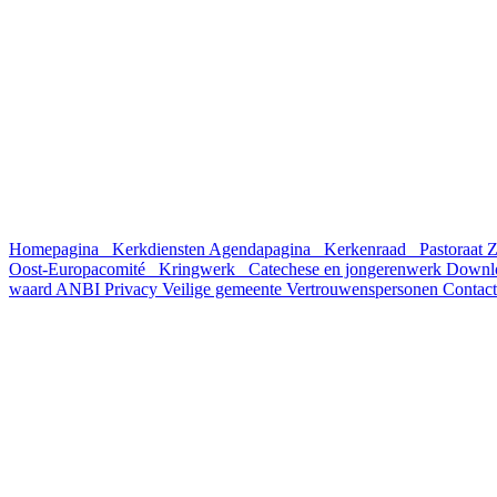
Homepagina
Kerkdiensten
Agendapagina
Kerkenraad
Pastoraat
Z
Oost-Europacomité
Kringwerk
Catechese en jongerenwerk
Downl
waard
ANBI
Privacy
Veilige gemeente
Vertrouwenspersonen
Contact