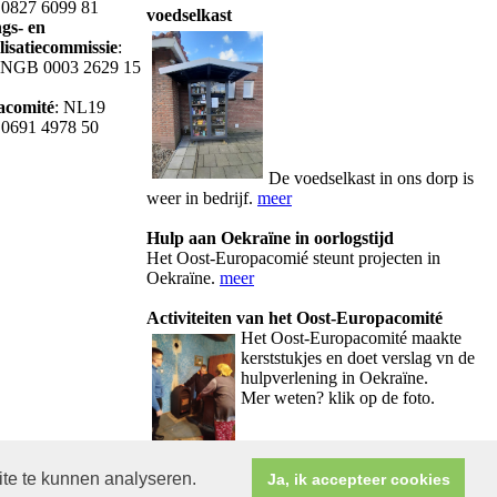
0827 6099 81
voedselkast
gs- en
lisatiecommissie
:
INGB 0003 2629 15
acomité
: NL19
0691 4978 50
De voedselkast in ons dorp is
weer in bedrijf.
meer
Hulp aan Oekraïne in oorlogstijd
Het Oost-Europacomié steunt projecten in
Oekraïne.
meer
Activiteiten van het Oost-Europacomité
Het Oos
t-Europacomité maakte
kerststukjes en doet verslag vn de
hulpverlening in Oekraïne.
Mer weten? klik op de foto.
ite te kunnen analyseren.
Ja, ik accepteer cookies