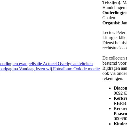
Tekst(en)
: M
Handelingen 
Ouderling(e
Gaalen
Organist
: Ja
Lector: Peter
Liturgie: klik
Dienst beluis
rechtstreeks o
De collecten t
bestemd voo
ending en evangelisatie
Actueel
Overige activiteiten
Bijdragen aan
oadpagina
Vandaag lezen wij
Fotoalbum
Ook de moeite
ook via onde
rekeningen:
Diacon
0692 6
Kerkre
RBRB 
Kerkren
Paasco
00069
Kinder