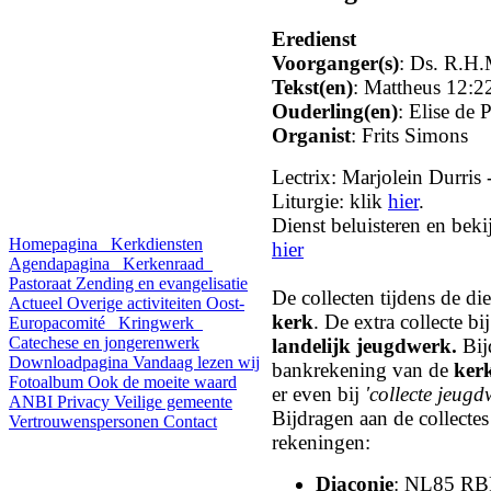
Eredienst
Voorganger(s)
: Ds. R.H.
Tekst(en)
: Mattheus 12:2
Ouderling(en)
: Elise de 
Organist
: Frits Simons
Lectrix: Marjolein Durris
Liturgie: klik
hier
.
Dienst beluisteren en bekij
Homepagina
Kerkdiensten
hier
Agendapagina
Kerkenraad
Pastoraat
Zending en evangelisatie
De collecten tijdens de di
Actueel
Overige activiteiten
Oost-
kerk
. De extra collecte b
Europacomité
Kringwerk
Catechese en jongerenwerk
landelijk jeugdwerk
.
Bij
Downloadpagina
Vandaag lezen wij
bankrekening van de
ker
Fotoalbum
Ook de moeite waard
er even bij
'collecte jeugd
ANBI
Privacy
Veilige gemeente
Bijdragen aan de collecte
Vertrouwenspersonen
Contact
rekeningen:
Diaconie
: NL85 RB