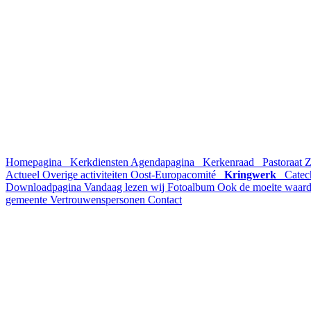
Homepagina
Kerkdiensten
Agendapagina
Kerkenraad
Pastoraat
Z
Actueel
Overige activiteiten
Oost-Europacomité
Kringwerk
Catec
Downloadpagina
Vandaag lezen wij
Fotoalbum
Ook de moeite waar
gemeente
Vertrouwenspersonen
Contact