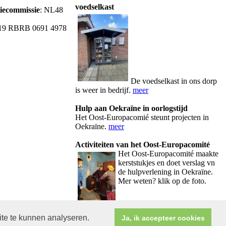
voedselkast
tiecommissie
: NL48
19 RBRB 0691 4978
De voedselkast in ons dorp
is weer in bedrijf.
meer
Hulp aan Oekraïne in oorlogstijd
Het Oost-Europacomié steunt projecten in
Oekraïne.
meer
Activiteiten van het Oost-Europacomité
Het Oos
t-Europacomité maakte
kerststukjes en doet verslag vn
de hulpverlening in Oekraïne.
Mer weten? klik op de foto.
ite te kunnen analyseren.
Ja, ik accepteer cookies