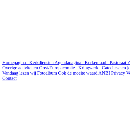
Homepagina
Kerkdiensten
Agendapagina
Kerkenraad
Pastoraat
Z
Overige activiteiten
Oost-Europacomité
Kringwerk
Catechese en 
Vandaag lezen wij
Fotoalbum
Ook de moeite waard
ANBI
Privacy
V
Contact