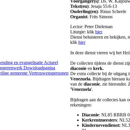
Voorganger(s)
: Ds. W. Kaljou
Tekst(en)
: Jesaja 55:6-13
Ouderling(en)
: Rinus Scheele
Organist
: Frits Simons
Lector: Peter Dieleman
Liturgie: klik
hier
.
Dienst beluisteren en bekijken, r
klik
hier
In deze dienst vieren wij het He
ending en evangelisatie
Actueel
De collecten tijdens de dienst z
jongerenwerk
Downloadpagina
diaconie
en
kerk.
eilige gemeente
Vertrouwenspersonen
De extra collecte bij de uitgang 
Venezuela.
Bijdragen hieraan k
van de
diaconie
, zie hieronder. 
'
Venezuela
'.
Bijdragen aan de collectes kan 
rekeningen:
Diaconie
: NL85 RBRB 0
Kerkrentmeesters
: NL5
Kindernevendienst
:
NL3