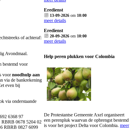
w
Eredienst
13-09-2026
om
10:00
meer details
Eredienst
20-09-2026
om
10:00
echtstreeks of achteraf:
meer details
ilig Avondmaal.
Help peren plukken voor Colombia
ijn bestemd voor
is voor
noodhulp aan
an via de bankrekening
Zet even bij
ook via onderstaande
De Protestantse Gemeente Axel organiseert
692 6368 97
een perenpluk waarvan de opbrengst bestemd
2 RBRB 0678 5204 02
is voor het project Delta voor Colombia.
meer
6 RBRB 0827 6099