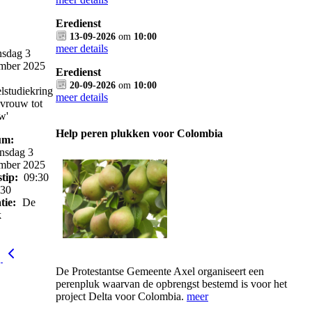
Eredienst
13-09-2026
om
10:00
meer details
sdag 3
mber 2025
Eredienst
20-09-2026
om
10:00
lstudiekring
meer details
 vrouw tot
w'
Help peren plukken voor Colombia
um:
sdag 3
mber 2025
stip:
09:30
:30
tie:
De
k
g
De Protestantse Gemeente Axel organiseert een
perenpluk waarvan de opbrengst bestemd is voor het
project Delta voor Colombia.
meer