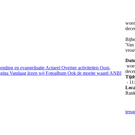
woen
dece
Bijbe
'Van
vrou
Dat
woen
ending en evangelisatie
Actueel
Overige activiteiten
Oost-
dece
gina
Vandaag lezen wij
Fotoalbum
Ook de moeite waard
ANBI
Tijd
- 11
Loca
Ran
teru