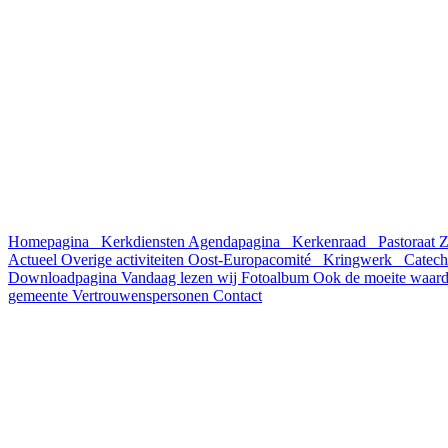
Homepagina
Kerkdiensten
Agendapagina
Kerkenraad
Pastoraat
Z
Actueel
Overige activiteiten
Oost-Europacomité
Kringwerk
Catech
Downloadpagina
Vandaag lezen wij
Fotoalbum
Ook de moeite waar
gemeente
Vertrouwenspersonen
Contact