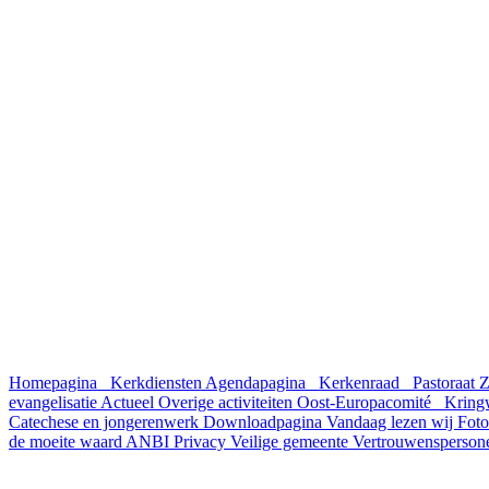
Homepagina
Kerkdiensten
Agendapagina
Kerkenraad
Pastoraat
Z
evangelisatie
Actueel
Overige activiteiten
Oost-Europacomité
Kring
Catechese en jongerenwerk
Downloadpagina
Vandaag lezen wij
Fot
de moeite waard
ANBI
Privacy
Veilige gemeente
Vertrouwensperso