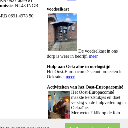
B 0827 6099 81
mmissie
: NL48 INGB
voedselkast
BRB 0691 4978 50
De voedselkast in ons
dorp is weer in bedrijf.
meer
Hulp aan Oekraïne in oorlogstijd
Het Oost-Europacomié steunt projecten in
Oekraïne.
meer
Activiteiten van het Oost-Europacomité
Het Oos
t-Europacomité
maakte kerststukjes en doet
verslag vn de hulpverlening in
Oekraïne.
Mer weten? klik op de foto.