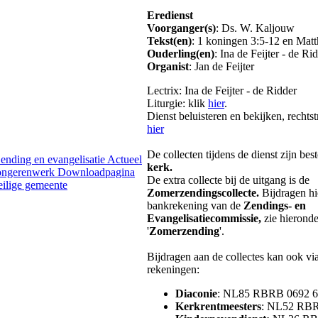
Eredienst
Voorganger(s)
: Ds. W. Kaljouw
Tekst(en)
: 1 koningen 3:5-12 en Mat
Ouderling(en)
: Ina de Feijter - de Ri
Organist
: Jan de Feijter
Lectrix: Ina de Feijter - de Ridder
Liturgie: klik
hier
.
Dienst beluisteren en bekijken, rechtst
hier
De collecten tijdens de dienst zijn be
ending en evangelisatie
Actueel
kerk.
jongerenwerk
Downloadpagina
De extra collecte bij de uitgang is de
eilige gemeente
Zomerzendingscollecte.
Bijdragen hi
bankrekening van de
Zendings- en
Evangelisatiecommissie,
zie hieronde
'
Zomerzending
'.
Bijdragen aan de collectes kan ook vi
rekeningen:
Diaconie
: NL85 RBRB 0692 6
Kerkrentmeesters
: NL52 RBR