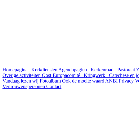
Homepagina
Kerkdiensten
Agendapagina
Kerkenraad
Pastoraat
Z
Overige activiteiten
Oost-Europacomité
Kringwerk
Catechese en 
Vandaag lezen wij
Fotoalbum
Ook de moeite waard
ANBI
Privacy
V
Vertrouwenspersonen
Contact