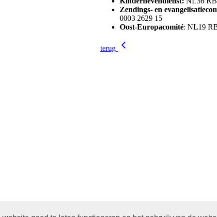
Kindernevendienst
:
NL36 RBR
Zendings- en evangelisatieco
0003 2629 15
Oost-Europacomité
: NL19 R
terug