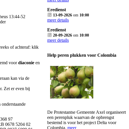
Eredienst
13-09-2026
om
10:00
theus 13:44-52
meer details
dder
Eredienst
20-09-2026
om
10:00
meer details
reeks of achteraf: klik
Help peren plukken voor Colombia
stemd voor
diaconie
en
eraan kan via de
r. Zet er even bij
a onderstaande
De Protestantse Gemeente Axel organiseert
een perenpluk waarvan de opbrengst
368 97
bestemd is voor het project Delta voor
B 0678 5204 02
Colombia.
meer