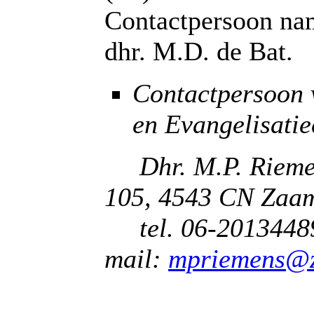
Contactpersoon nam
dhr. M.D. de Ba
t.
Contactpersoon 
en Evangelisatie
Dhr. M.P. Riemen
105, 4543 CN Zaam
tel. 06-20134489
mail:
mpriemens@z