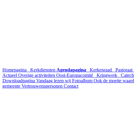
Homepagina
Kerkdiensten
Agendapagina
Kerkenraad
Pastoraat
Actueel
Overige activiteiten
Oost-Europacomité
Kringwerk
Catech
Downloadpagina
Vandaag lezen wij
Fotoalbum
Ook de moeite waar
gemeente
Vertrouwenspersonen
Contact