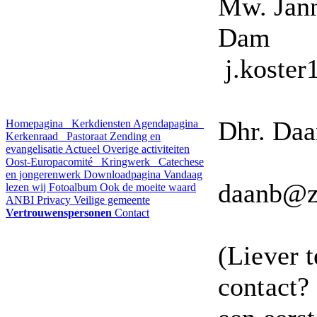
Mw. Jann
Dam em
j.koste
Dhr. D
Homepagina
Kerkdiensten
Agendapagina
Kerkenraad
Pastoraat
Zending en
evangelisatie
Actueel
Overige activiteiten
emai
Oost-Europacomité
Kringwerk
Catechese
en jongerenwerk
Downloadpagina
Vandaag
daanb@ze
lezen wij
Fotoalbum
Ook de moeite waard
ANBI
Privacy
Veilige gemeente
Vertrouwenspersonen
Contact
(Liever t
contact? 