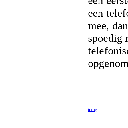
een eers
een tel
mee, dan
spoedig 
telefonis
opgenom
terug