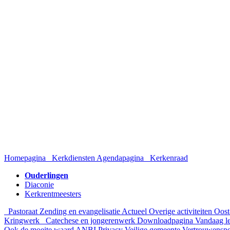
Homepagina
Kerkdiensten
Agendapagina
Kerkenraad
Ouderlingen
Diaconie
Kerkrentmeesters
Pastoraat
Zending en evangelisatie
Actueel
Overige activiteiten
Oost
Kringwerk
Catechese en jongerenwerk
Downloadpagina
Vandaag l
Ook de moeite waard
ANBI
Privacy
Veilige gemeente
Vertrouwensp