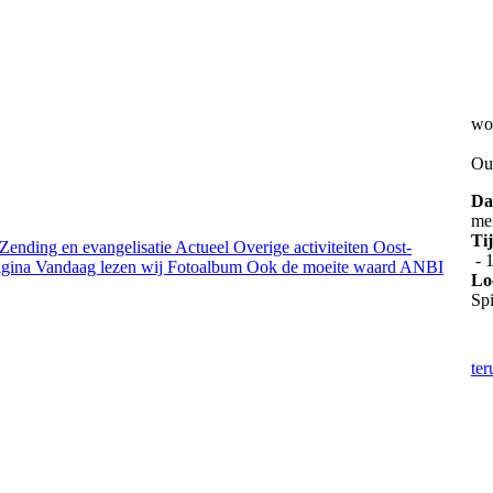
wo
Ou
Da
me
Ti
Zending en evangelisatie
Actueel
Overige activiteiten
Oost-
- 
gina
Vandaag lezen wij
Fotoalbum
Ook de moeite waard
ANBI
Lo
Spi
te