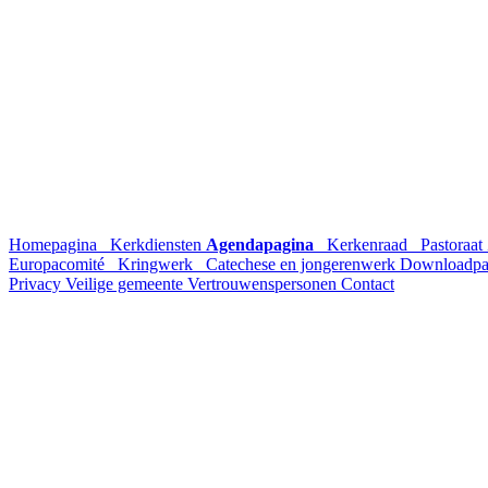
Homepagina
Kerkdiensten
Agendapagina
Kerkenraad
Pastoraat
Europacomité
Kringwerk
Catechese en jongerenwerk
Downloadpa
Privacy
Veilige gemeente
Vertrouwenspersonen
Contact