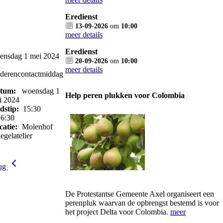
Eredienst
13-09-2026
om
10:00
meer details
Eredienst
ensdag 1 mei 2024
20-09-2026
om
10:00
meer details
derencontactmiddag
tum:
woensdag 1
Help peren plukken voor Colombia
i 2024
jdstip:
15:30
16:30
catie:
Molenhof
egelatelier
rug
De Protestantse Gemeente Axel organiseert een
perenpluk waarvan de opbrengst bestemd is voor
het project Delta voor Colombia.
meer