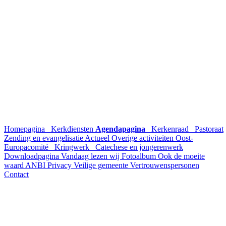
Homepagina
Kerkdiensten
Agendapagina
Kerkenraad
Pastoraat
Zending en evangelisatie
Actueel
Overige activiteiten
Oost-
Europacomité
Kringwerk
Catechese en jongerenwerk
Downloadpagina
Vandaag lezen wij
Fotoalbum
Ook de moeite
waard
ANBI
Privacy
Veilige gemeente
Vertrouwenspersonen
Contact