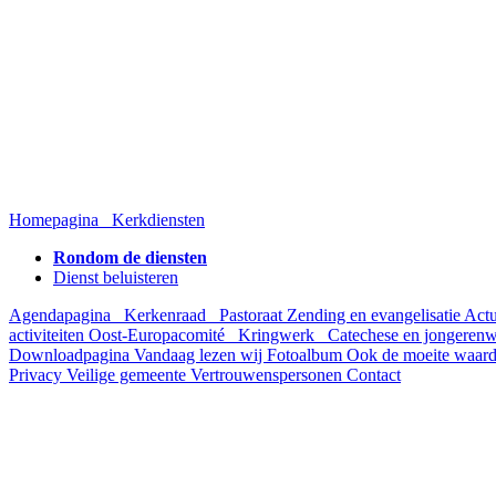
Homepagina
Kerkdiensten
Rondom de diensten
Dienst beluisteren
Agendapagina
Kerkenraad
Pastoraat
Zending en evangelisatie
Act
activiteiten
Oost-Europacomité
Kringwerk
Catechese en jongeren
Downloadpagina
Vandaag lezen wij
Fotoalbum
Ook de moeite waar
Privacy
Veilige gemeente
Vertrouwenspersonen
Contact