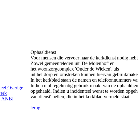
Ophaaldienst
Voor mensen die vervoer naar de kerkdienst nodig hebbe
Zowel gemeenteleden uit 'De Molenhof' en
het woonzorgcomplex 'Onder de Wieken', als
uit het dorp en omstreken kunnen hiervan gebruikmake
In het kerkblad staan de namen en telefoonnummers va
Indien u al regelmatig gebruik maakt van de ophaaldie
ueel
Overige
opgehaald. Indien u incidenteel wenst te worden opgeha
werk
van dienst' bellen, die in het kerkblad vermeld staat.
d
ANBI
terug