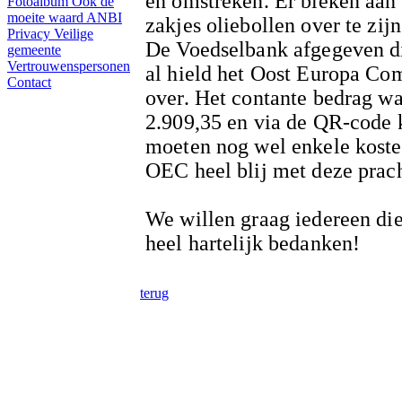
en omstreken. Er bleken aan
Fotoalbum
Ook de
moeite waard
ANBI
zakjes oliebollen over te zij
Privacy
Veilige
De Voedselbank afgegeven di
gemeente
Vertrouwenspersonen
al hield het Oost Europa Com
Contact
over. Het contante bedrag wa
2.909,35 en via de QR-code k
moeten nog wel enkele koste
OEC heel blij met deze prach
We willen graag iedereen die
heel hartelijk bedanken!
terug