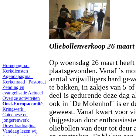
Oliebollenverkoop 26 maart
Op woensdag 26 maart heeft d
Homepagina
plaatsgevonden. Vanaf ´s mor
Kerkdiensten
Agendapagina
aantal vrijwilligers hard ge
Kerkenraad
Pastoraat
te bakken, in zakjes van 5 of
Zending en
evangelisatie
Actueel
deel is gedurende deze dag a
Overige activiteiten
ook in ´De Molenhof´ is er 
Oost-Europacomité
Kringwerk
geweest. Vanaf kwart voor vij
Catechese en
(bijgestaan door enthousiast
jongerenwerk
Downloadpagina
oliebollen van deur tot deur
Vandaag lezen wij