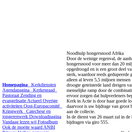
Noodhulp hongersnood Afrika
Door de weinige regenval, de aanh
hongersnood voor meer dan 20 mil
opgedroogd en is een groot deel va
sterk, waardoor reeds gedupeerde
alleen al leven 5,5 miljoen mense
Homepagina
Kerkdiensten
droogte geteisterde land dreigen v
Agendapagina
Kerkenraad
menselijke ramp door de combinati
Pastoraat
Zending en
ervoor zorgen dat hulpverleners be
evangelisatie
Actueel
Overige
Kerk in Actie is door haar goede lo
activiteiten
Oost-Europacomité
daarvoor is uw bijdrage van groot
Kringwerk
Catechese en
aan de collecte.
jongerenwerk
Downloadpagina
In de dienst van 26 maart zal in de
Vandaag lezen wij
Fotoalbum
bijdragen via giro 555.
Ook de moeite waard
ANBI