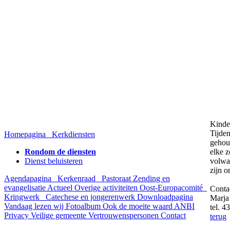
Kinde
Tijde
Homepagina
Kerkdiensten
gehou
Rondom de diensten
elke 
Dienst beluisteren
volwa
zijn o
Agendapagina
Kerkenraad
Pastoraat
Zending en
evangelisatie
Actueel
Overige activiteiten
Oost-Europacomité
Contac
Kringwerk
Catechese en jongerenwerk
Downloadpagina
Marja
Vandaag lezen wij
Fotoalbum
Ook de moeite waard
ANBI
tel. 
Privacy
Veilige gemeente
Vertrouwenspersonen
Contact
terug