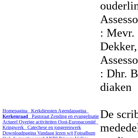
ouderli
As
: Mevr.
Dekker,
As
: Dhr. 
diaken
De scri
Homepagina
Kerkdiensten
Agendapagina
Kerkenraad
Pastoraat
Zending en evangelisatie
Actueel
Overige activiteiten
Oost-Europacomité
mededel
Kringwerk
Catechese en jongerenwerk
Downloadpagina
Vandaag lezen wij
Fotoalbum