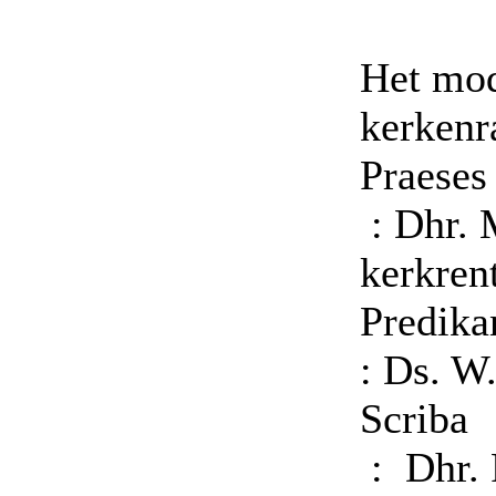
Het mo
kerkenra
Pr
: Dhr. 
kerkren
Pr
: Ds. W
S
: Dhr. 