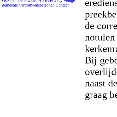
erediens
Ook de moeite waard
ANBI
Privacy
Veilige
gemeente
Vertrouwenspersonen
Contact
preekbe
de corr
notulen
kerkenr
Bij geb
overlijd
naast d
graag be