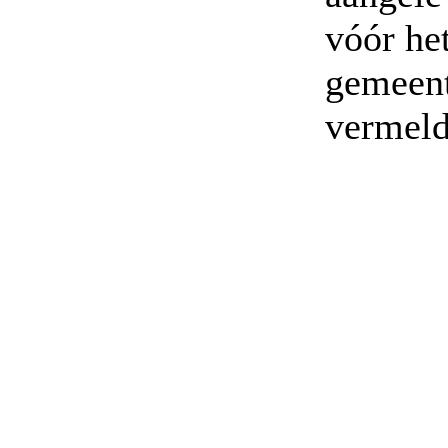
vóór he
gemeent
vermelde