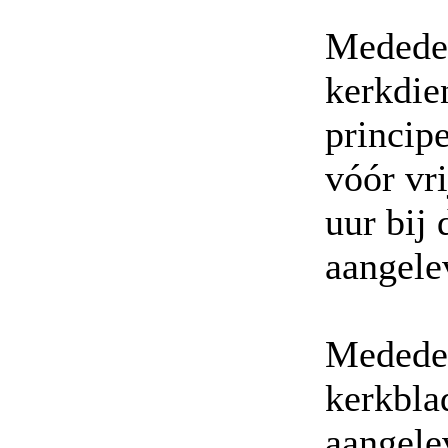
Mededel
kerkdie
principe
vóór vr
uur bij 
aangele
Mededel
kerkbla
aangele