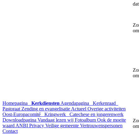
dat
Zo
om
Zo
om
Homepagina
Kerkdiensten
Agendapagina
Kerkenraad
Pastoraat
Zending en evangelisatie
Actueel
Overige activiteiten
Oost-Europacomité
Kringwerk
Catechese en jongerenwerk
Downloadpagina
Vandaag lezen wij
Fotoalbum
Ook de moeite
Zo
waard
ANBI
Privacy
Veilige gemeente
Vertrouwenspersonen
om
Contact