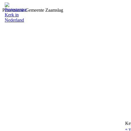
Protestantse Gemeente Zaamslag
Ke
« v