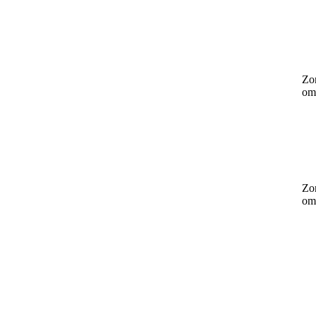
Zo
om
Zo
om