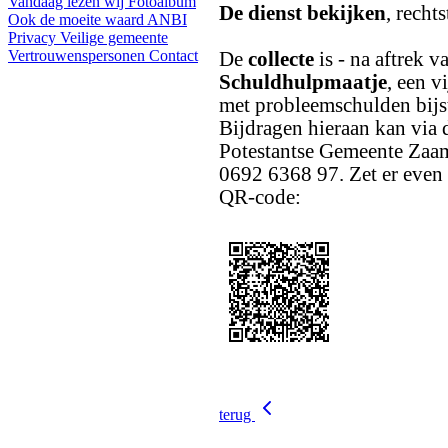
Vandaag lezen wij
Fotoalbum
De dienst bekijken
, recht
Ook de moeite waard
ANBI
Privacy
Veilige gemeente
Vertrouwenspersonen
Contact
De
collecte
is - na aftrek 
Schuldhulpmaatje
, een v
met probleemschulden bijs
Bijdragen hieraan kan via
Potestantse Gemeente Zaa
0692 6368 97. Zet er even 
QR-code:
terug