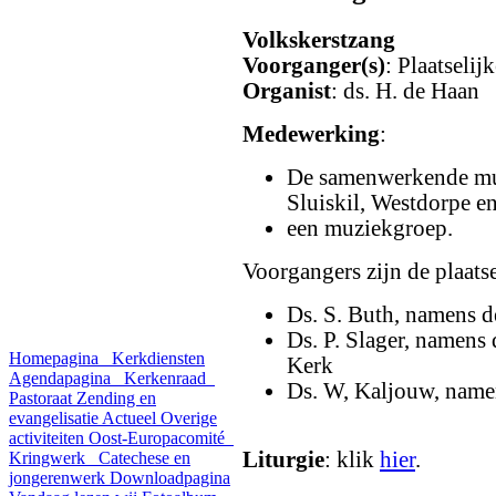
Volkskerstzang
Voorganger(s)
: Plaatselij
Organist
: ds. H. de Haan
Medewerking
:
De samenwerkende mu
Sluiskil, Westdorpe e
een muziekgroep.
Voorgangers zijn de plaats
Ds. S. Buth, namens d
Ds. P. Slager, namens
Homepagina
Kerkdiensten
Kerk
Agendapagina
Kerkenraad
Ds. W, Kaljouw, name
Pastoraat
Zending en
evangelisatie
Actueel
Overige
activiteiten
Oost-Europacomité
Liturgie
: klik
hier
.
Kringwerk
Catechese en
jongerenwerk
Downloadpagina