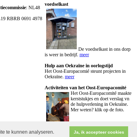
voedselkast
atiecommissie
: NL48
L19 RBRB 0691 4978
De voedselkast in ons dorp
is weer in bedrijf.
meer
Hulp aan Oekraïne in oorlogstijd
Het Oost-Europacomié steunt projecten in
Oekraïne.
meer
Activiteiten van het Oost-Europacomité
Het Oos
t-Europacomité maakte
kerststukjes en doet verslag vn
de hulpverlening in Oekraïne.
Mer weten? klik op de foto.
ite te kunnen analyseren.
Ja, ik accepteer cookies