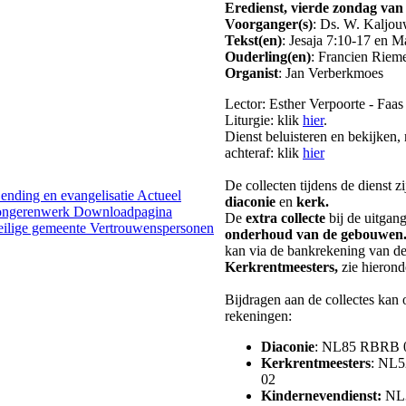
Eredienst, vierde zondag van
Voorganger(s)
: Ds. W. Kaljo
Tekst(en)
: Jesaja 7:10-17 en M
Ouderling(en)
: Francien Rieme
Organist
: Jan Verberkmoes
Lector: Esther Verpoorte - Faas
Liturgie: klik
hier
.
Dienst beluisteren en bekijken, 
achteraf: klik
hier
De collecten tijdens de dienst z
ending en evangelisatie
Actueel
diaconie
en
kerk.
jongerenwerk
Downloadpagina
De
extra collecte
bij de uitgang
eilige gemeente
Vertrouwenspersonen
onderhoud van de gebouwen
kan via de bankrekening van d
Kerkrentmeesters,
zie hierond
Bijdragen aan de collectes kan
rekeningen:
Diaconie
: NL85 RBRB 0
Kerkrentmeesters
: NL
02
Kindernevendienst
:
NL3