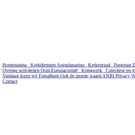
Homepagina
Kerkdiensten
Agendapagina
Kerkenraad
Pastoraat
Z
Overige activiteiten
Oost-Europacomité
Kringwerk
Catechese en 
Vandaag lezen wij
Fotoalbum
Ook de moeite waard
ANBI
Privacy
V
Contact