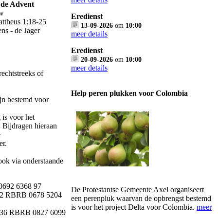
 de Advent
uw
Eredienst
attheus 1:18-25
13-09-2026
om
10:00
ns - de Jager
meer details
Eredienst
20-09-2026
om
10:00
meer details
rechtstreeks of
Help peren plukken voor Colombia
ijn bestemd voor
 is voor het
.
Bijdragen hieraan
e
er.
 ook via onderstaande
692 6368 97
De Protestantse Gemeente Axel organiseert
52 RBRB 0678 5204
een perenpluk waarvan de opbrengst bestemd
is voor het project Delta voor Colombia.
meer
6 RBRB 0827 6099