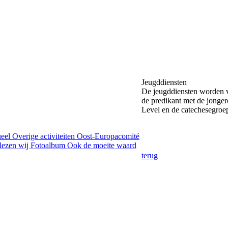
Jeugddiensten
De jeugddiensten worden 
de predikant met de jonge
Level en de catechesegroep
ueel
Overige activiteiten
Oost-Europacomité
lezen wij
Fotoalbum
Ook de moeite waard
terug