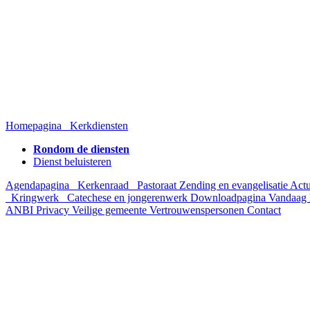
Homepagina
Kerkdiensten
Rondom de diensten
Dienst beluisteren
Agendapagina
Kerkenraad
Pastoraat
Zending en evangelisatie
Act
Kringwerk
Catechese en jongerenwerk
Downloadpagina
Vandaag 
ANBI
Privacy
Veilige gemeente
Vertrouwenspersonen
Contact