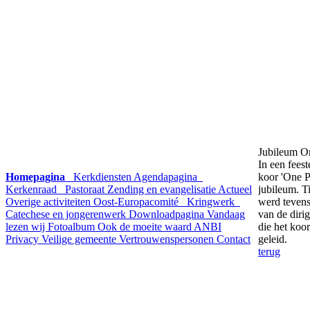
Jubileum O
In een feest
Homepagina
Kerkdiensten
Agendapagina
koor 'One P
Kerkenraad
Pastoraat
Zending en evangelisatie
Actueel
jubileum. T
Overige activiteiten
Oost-Europacomité
Kringwerk
werd teven
Catechese en jongerenwerk
Downloadpagina
Vandaag
van de diri
lezen wij
Fotoalbum
Ook de moeite waard
ANBI
die het koor
Privacy
Veilige gemeente
Vertrouwenspersonen
Contact
geleid.
terug