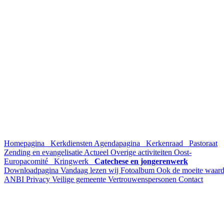
Homepagina
Kerkdiensten
Agendapagina
Kerkenraad
Pastoraat
Zending en evangelisatie
Actueel
Overige activiteiten
Oost-
Europacomité
Kringwerk
Catechese en jongerenwerk
Downloadpagina
Vandaag lezen wij
Fotoalbum
Ook de moeite waar
ANBI
Privacy
Veilige gemeente
Vertrouwenspersonen
Contact