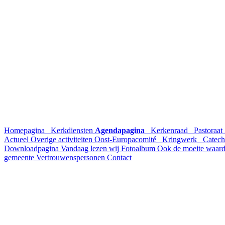
Homepagina
Kerkdiensten
Agendapagina
Kerkenraad
Pastoraat
Actueel
Overige activiteiten
Oost-Europacomité
Kringwerk
Catech
Downloadpagina
Vandaag lezen wij
Fotoalbum
Ook de moeite waar
gemeente
Vertrouwenspersonen
Contact