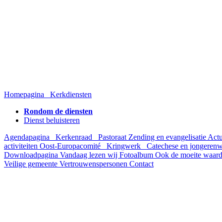
Homepagina
Kerkdiensten
Rondom de diensten
Dienst beluisteren
Agendapagina
Kerkenraad
Pastoraat
Zending en evangelisatie
Act
activiteiten
Oost-Europacomité
Kringwerk
Catechese en jongeren
Downloadpagina
Vandaag lezen wij
Fotoalbum
Ook de moeite waar
Veilige gemeente
Vertrouwenspersonen
Contact