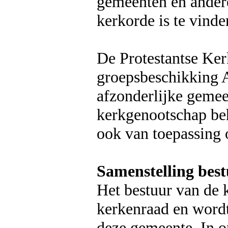
gemeenten en ander
kerkorde is te vind
De Protestantse Ker
groepsbeschikking 
afzonderlijke gemeen
kerkgenootschap beh
ook van toepassing 
Samenstelling bes
Het bestuur van de k
kerkenraad en word
deze gemeente. In o