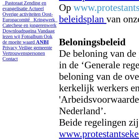
Pastoraat
Zending en
Op
www.protestant
evangelisatie
Actueel
Overige activiteiten
Oost-
beleidsplan
van onz
Europacomité
Kringwerk
Catechese en jongerenwerk
Downloadpagina
Vandaag
lezen wij
Fotoalbum
Ook
Beloningsbeleid
de moeite waard
ANBI
Privacy
Veilige gemeente
De beloning van de 
Vertrouwenspersonen
Contact
in de ‘Generale rege
beloning van de ove
kerkelijk werkers en
'Arbeidsvoorwaarden
Nederland’.
Beide regelingen zi
www.protestantseke