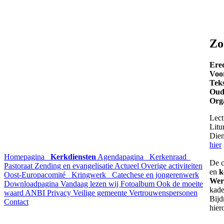
Zo
Ered
Voo
Teks
Oud
Org
Lect
Litu
Dien
hier
Homepagina
Kerkdiensten
Agendapagina
Kerkenraad
De c
Pastoraat
Zending en evangelisatie
Actueel
Overige activiteiten
en
k
Oost-Europacomité
Kringwerk
Catechese en jongerenwerk
Wer
Downloadpagina
Vandaag lezen wij
Fotoalbum
Ook de moeite
kade
waard
ANBI
Privacy
Veilige gemeente
Vertrouwenspersonen
Bijd
Contact
hier