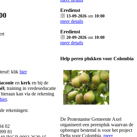
Eredienst
00
13-09-2026
om
10:00
meer details
Eredienst
ert
20-09-2026
om
10:00
meer details
Help peren plukken voor Colombia
teraf: klik
hier
iaconie
en
kerk
en bij de
aël
, training in vredeseducatie
 hieraan kan via de rekening
hier
.
nde rekeningen:
De Protestantse Gemeente Axel
organiseert een perenpluk waarvan de
04 02
opbrengst bestemd is voor het project
99 81
Delta voor Colombia.
meer