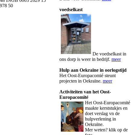
L48 INGB 0003 2629 15
978 50
voedselkast
De voedselkast in
ons dorp is weer in bedrijf.
meer
Hulp aan Oekraïne in oorlogstijd
Het Oost-Europacomié steunt
projecten in Oekraïne.
meer
Activiteiten van het Oost-
Europacomité
Het Oos
t-Europacomité
maakte kerststukjes en
doet verslag vn de
hulpverlening in
Oekraïne.
Mer weten? klik op de