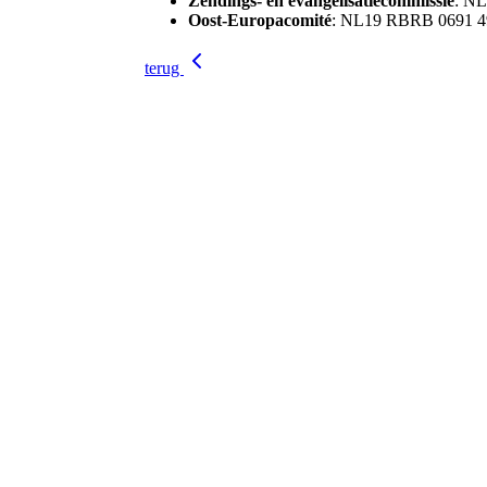
Zendings- en evangelisatiecommissie
: N
Oost-Europacomité
: NL19 RBRB 0691 4
terug