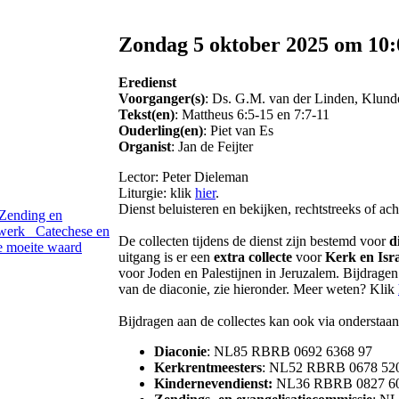
Zondag 5 oktober 2025 om 10:
Eredienst
Voorganger(s)
: Ds. G.M. van der Linden, Klund
Tekst(en)
: Mattheus 6:5-15 en 7:7-11
Ouderling(en)
: Piet van Es
Organist
: Jan de Feijter
Lector: Peter Dieleman
Liturgie: klik
hier
.
Dienst beluisteren en bekijken, rechtstreeks of ach
Zending en
werk
Catechese en
De collecten tijdens de dienst zijn bestemd voor
d
 moeite waard
uitgang is er een
extra collecte
voor
Kerk en Isr
voor Joden en Palestijnen in Jeruzalem. Bijdragen
van de diaconie, zie hieronder. Meer weten? Klik
Bijdragen aan de collectes kan ook via onderstaa
Diaconie
: NL85 RBRB 0692 6368 97
Kerkrentmeesters
: NL52 RBRB 0678 52
Kindernevendienst
:
NL36 RBRB 0827 60