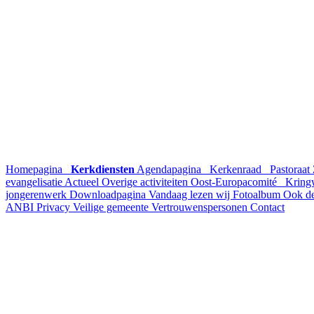
Homepagina
Kerkdiensten
Agendapagina
Kerkenraad
Pastoraat
evangelisatie
Actueel
Overige activiteiten
Oost-Europacomité
Kring
jongerenwerk
Downloadpagina
Vandaag lezen wij
Fotoalbum
Ook de
ANBI
Privacy
Veilige gemeente
Vertrouwenspersonen
Contact