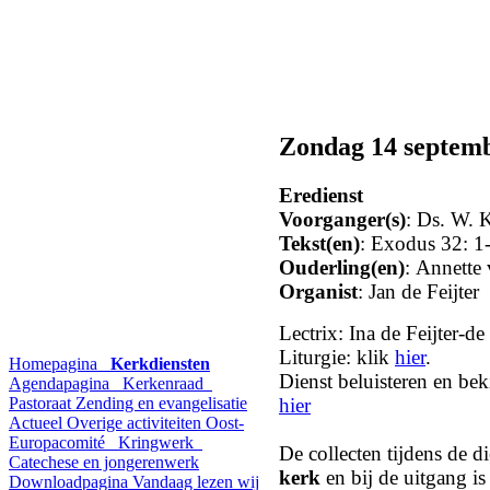
Zondag 14 septem
Eredienst
Voorganger(s)
: Ds. W. 
Tekst(en)
: Exodus 32: 1
Ouderling(en)
: Annette
Organist
: Jan de Feijter
Lectrix: Ina de Feijter-d
Liturgie: klik
hier
.
Homepagina
Kerkdiensten
Dienst beluisteren en beki
Agendapagina
Kerkenraad
hier
Pastoraat
Zending en evangelisatie
Actueel
Overige activiteiten
Oost-
Europacomité
Kringwerk
De collecten tijdens de d
Catechese en jongerenwerk
kerk
en bij de uitgang is
Downloadpagina
Vandaag lezen wij