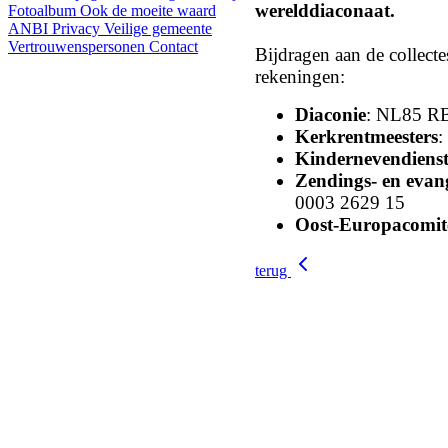
werelddiaconaat.
Fotoalbum
Ook de moeite waard
ANBI
Privacy
Veilige gemeente
Vertrouwenspersonen
Contact
Bijdragen aan de collect
rekeningen:
Diaconie
: NL85 R
Kerkrentmeesters
:
Kindernevendiens
Zendings- en evang
0003 2629 15
Oost-Europacomit
terug