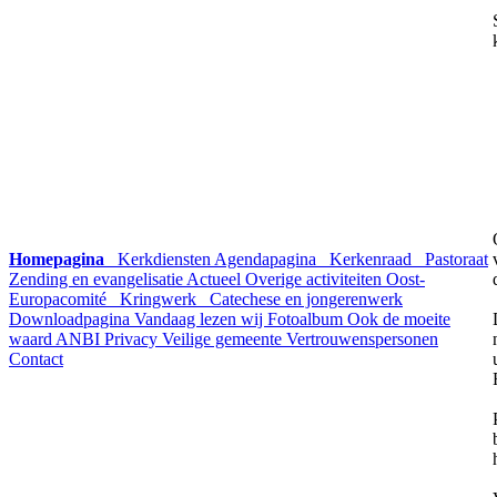
Homepagina
Kerkdiensten
Agendapagina
Kerkenraad
Pastoraat
Zending en evangelisatie
Actueel
Overige activiteiten
Oost-
Europacomité
Kringwerk
Catechese en jongerenwerk
Downloadpagina
Vandaag lezen wij
Fotoalbum
Ook de moeite
waard
ANBI
Privacy
Veilige gemeente
Vertrouwenspersonen
Contact