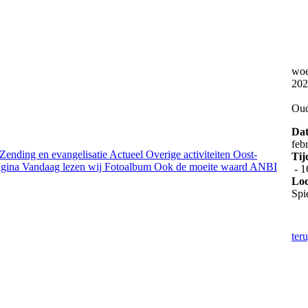
woe
202
Oud
Da
feb
Zending en evangelisatie
Actueel
Overige activiteiten
Oost-
Tij
gina
Vandaag lezen wij
Fotoalbum
Ook de moeite waard
ANBI
- 1
Loc
Spi
ter