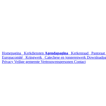
Homepagina
Kerkdiensten
Agendapagina
Kerkenraad
Pastoraat
Europacomité
Kringwerk
Catechese en jongerenwerk
Downloadpa
Privacy
Veilige gemeente
Vertrouwenspersonen
Contact